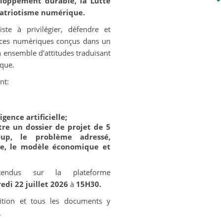
eloppement durable, la Lutte
Patriotisme numérique.
iste à privilégier, défendre et
vices numériques conçus dans un
n ensemble d'attitudes traduisant
ique.
nt:
gence artificielle;
tre un dossier de projet de 5
up, le problème adressé,
ble, le modèle économique et
tendus sur la plateforme
edi 22 juillet 2026
à
15H30.
ition et tous les documents y
.