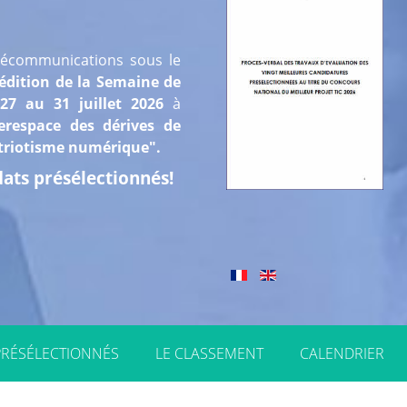
élécommunications sous le
édition de la Semaine de
7 au 31 juillet 2026
à
erespace des dérives de
patriotisme numérique".
idats présélectionnés!
PRÉSÉLECTIONNÉS
LE CLASSEMENT
CALENDRIER