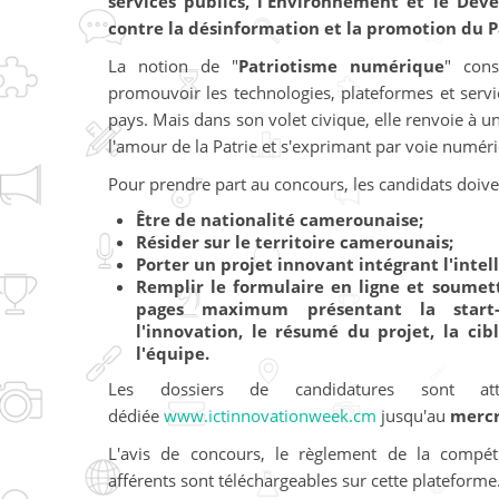
services publics, l'Environnement et le Dév
contre la désinformation et la promotion du 
La notion de "
Patriotisme numérique
" cons
promouvoir les technologies, plateformes et ser
pays. Mais dans son volet civique, elle renvoie à u
l'amour de la Patrie et s'exprimant par voie numér
Pour prendre part au concours, les candidats doive
Être de nationalité camerounaise;
Résider sur le territoire camerounais;
Porter un projet innovant intégrant l'intelli
Remplir le formulaire en ligne et soumet
pages maximum présentant la start-
l'innovation, le résumé du projet, la ci
l'équipe.
Les dossiers de candidatures sont at
dédiée
www.ictinnovationweek.cm
jusqu'au
mercr
L'avis de concours, le règlement de la compét
afférents sont téléchargeables sur cette plateforme