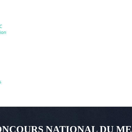
C
tion
s
NCOURS NATIONAL DU ME